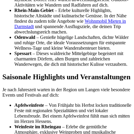
Aktivitäten wie Wandern und Radfahren auf dich.
Rhein-Main-Gebiet
– Erlebe kulturelle Highlights,
historische Altstädte und kulinarische Genüsse. In der Nähe
findest du zudem tolle Angebote wie
Wohnmobil Mieten in
Darmstadt
und spannende Ausflugsziele, die deinen Trip
abwechslungsreich machen.
Odenwald
– Genieße hügelige Landschaften, dichte Wälder
und ruhige Orte, die ideale Voraussetzungen für entspannte
Wellness-Tage und kleine Wanderabenteuer bieten.
Spessart
– Dieses waldreiche Mittelgebirge begeistert mit
charmanten Dörfern, alten Burgen und zahlreichen
Wanderwegen, die dich mit historischer Kulisse verzaubern.
Saisonale Highlights und Veranstaltungen
Je nach Jahreszeit warten in der Region um Langen viele besondere
Events und Festivals auf dich:
Apfelweinfeste
– Von Frühjahr bis Herbst locken traditionelle
Feste mit regionalen Spezialitäten und viel lokaler
Lebensfreude. Bei einem Apfelweinfest fühlt man sich mitten
im Herzen Hessens.
Weinfeste im Rheingau
– Erlebe die gemütliche
Atmosphäre, exklusive Weinproben und musikalische