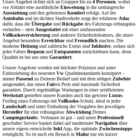
Unser Angebot richtet sich an Gruppen bis zu
4 Personen
, wobei
vor Abfahrt eine ausführliche
Einweisung
in die umfangreiche
Ausstattung
und den gebotenen
Komfort
erfolgt. Auf der
Autobahn
und im dichten Stadtverkehr sorgt der erfahrene
Adac
dafür, dass die
Übergabe
und
Rückgabe
des Fahrzeugs reibungslos
verlaufen – stets
Ausgestattet
mit einer umfassenden
Vollkaskoversicherung
und anderen Sicherheitsfeatures, die unser
Angebot besonders
Erreichbar
und
Freundlich
machen. Die
moderne
Heizung
und zahlreiche Extras sind
Inklusive
, sodass sich
jeder Fahrer
Bequem
und
Entspannten
zurücklehnen kann, denn
Qualität ist bei uns stets
Garantiert
.
Unsere Angebote werden mit höchster Präzision und unter
Einbeziehung des neuesten
Vw
Qualitätsstandards konzipiert –
immer
Passend
zu Deinem Bedarf und mit dem nötigen
Zubehör
ausgestattet, das einen
Fair
en Preis und maximale Sicherheit
garantiert. Durch regelmäßige Wartungen in einer zertifizierten
Werkstatt
genießen unsere Kunden auch das gewisse
Luxus
-
Feeling eines Fahrzeugs mit
Vollkasko
-Schutz, ideal in jeder
Landschaft
und unter Einhaltung der Vorgaben des jeweiligen
Hersteller
für eine reibungslose
Abwicklung
Deines
Campingurlaub
s. Vertrauen ist gut – und unser
Professionell
geschulter Service basiert dabei auf modernster
Navigation
über
unsere eigens entwickelte
Inkl
App, die optimale
Zwischenstopps
ermöglicht. So ist auch ein Besuch in
Mainz
nur ein kurzer