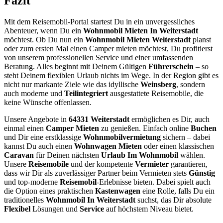
Fazit
Mit dem Reisemobil-Portal startest Du in ein unvergessliches
Abenteuer, wenn Du ein
Wohnmobil Mieten In Weiterstadt
möchtest. Ob Du nun ein
Wohnmobil Mieten Weiterstadt
planst
oder zum ersten Mal einen Camper mieten möchtest, Du profitierst
von unserem professionellen Service und einer umfassenden
Beratung. Alles beginnt mit Deinem Gültigen
Führerschein
– so
steht Deinem flexiblen Urlaub nichts im Wege. In der Region gibt es
nicht nur markante Ziele wie das idyllische
Weinsberg
, sondern
auch moderne und
Teilintegriert
ausgestattete Reisemobile, die
keine Wünsche offenlassen.
Unsere Angebote in
64331 Weiterstadt
ermöglichen es Dir, auch
einmal einen
Camper Mieten
zu genießen. Einfach online
Buchen
und Dir eine erstklassige
Wohnmobilvermietung
sichern – dabei
kannst Du auch einen
Wohnwagen Mieten
oder einen klassischen
Caravan
für Deinen nächsten
Urlaub Im Wohnmobil
wählen.
Unsere
Reisemobile
und der kompetente
Vermieter
garantieren,
dass wir Dir als zuverlässiger Partner beim Vermieten stets
Günstig
und top-moderne
Reisemobil
-Erlebnisse bieten. Dabei spielt auch
die Option eines praktischen
Kastenwagen
eine Rolle, falls Du ein
traditionelles
Wohnmobil In Weiterstadt
suchst, das Dir absolute
Flexibel
Lösungen und
Service
auf höchstem Niveau bietet.