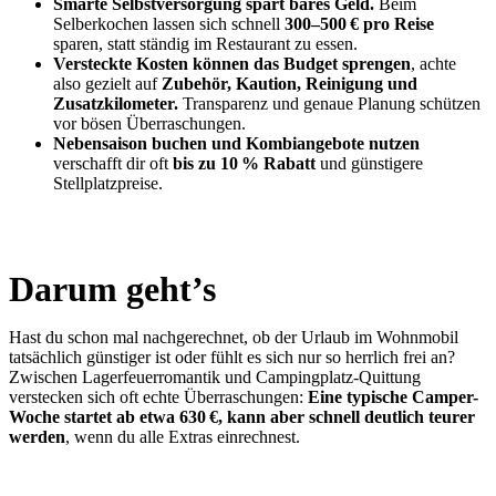
Smarte Selbstversorgung spart bares Geld.
Beim
Selberkochen lassen sich schnell
300–500 € pro Reise
sparen, statt ständig im Restaurant zu essen.
Versteckte Kosten können das Budget sprengen
, achte
also gezielt auf
Zubehör, Kaution, Reinigung und
Zusatzkilometer.
Transparenz und genaue Planung schützen
vor bösen Überraschungen.
Nebensaison buchen und Kombiangebote nutzen
verschafft dir oft
bis zu 10 % Rabatt
und günstigere
Stellplatzpreise.
Darum geht’s
Hast du schon mal nachgerechnet, ob der Urlaub im Wohnmobil
tatsächlich günstiger ist oder fühlt es sich nur so herrlich frei an?
Zwischen Lagerfeuerromantik und Campingplatz-Quittung
verstecken sich oft echte Überraschungen:
Eine typische Camper-
Woche startet ab etwa 630 €, kann aber schnell deutlich teurer
werden
, wenn du alle Extras einrechnest.